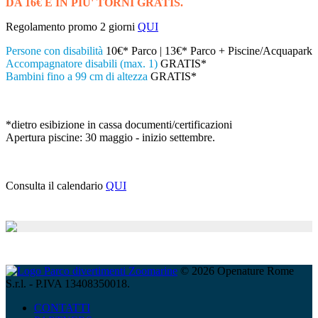
DA 16€ E IN PIU' TORNI GRATIS.
Regolamento promo 2 giorni
QUI
Persone con disabilità
10€* Parco | 13€* Parco + Piscine/Acquapark
Accompagnatore disabili (max. 1)
GRATIS*
Bambini fino a 99 cm di altezza
GRATIS*
*dietro esibizione in cassa documenti/certificazioni
Apertura piscine: 30 maggio - inizio settembre.
Consulta il calendario
QUI
© 2026 Openature Rome
S.r.l. - P.IVA 13408350018.
CONTATTI