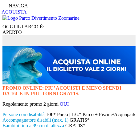
NAVIGA
ACQUISTA
OGGI IL PARCO È:
APERTO
PROMO ONLINE: PIU’ ACQUISTI E MENO SPENDI.
DA 16€ E IN PIU' TORNI GRATIS.
Regolamento promo 2 giorni
QUI
Persone con disabilità
10€* Parco | 13€* Parco + Piscine/Acquapark
Accompagnatore disabili (max. 1)
GRATIS*
Bambini fino a 99 cm di altezza
GRATIS*