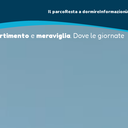
marine
Il parco
Resta a dormire
Informazioni
ertimento
e
meraviglia
. Dove le giornate