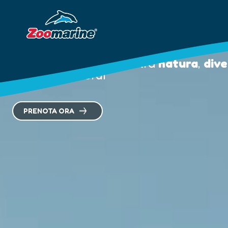
Scopri Zoo
Un mondo di emozioni tra
natura
,
div
diventano ricordi
PRENOTA ORA